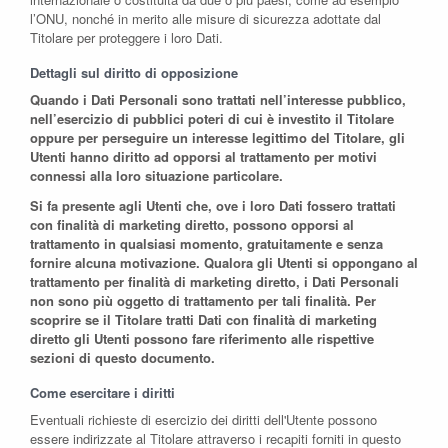
l’ONU, nonché in merito alle misure di sicurezza adottate dal
Titolare per proteggere i loro Dati.
Dettagli sul diritto di opposizione
Quando i Dati Personali sono trattati nell’interesse pubblico,
nell’esercizio di pubblici poteri di cui è investito il Titolare
oppure per perseguire un interesse legittimo del Titolare, gli
Utenti hanno diritto ad opporsi al trattamento per motivi
connessi alla loro situazione particolare.
Si fa presente agli Utenti che, ove i loro Dati fossero trattati
con finalità di marketing diretto, possono opporsi al
trattamento in qualsiasi momento, gratuitamente e senza
fornire alcuna motivazione. Qualora gli Utenti si oppongano al
trattamento per finalità di marketing diretto, i Dati Personali
non sono più oggetto di trattamento per tali finalità. Per
scoprire se il Titolare tratti Dati con finalità di marketing
diretto gli Utenti possono fare riferimento alle rispettive
sezioni di questo documento.
Come esercitare i diritti
Eventuali richieste di esercizio dei diritti dell'Utente possono
essere indirizzate al Titolare attraverso i recapiti forniti in questo